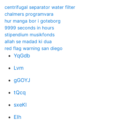
centrifugal separator water filter
chalmers programvara
hur manga bor i goteborg
9999 seconds in hours
stipendium musikfonds
allah se madad ki dua
red flag warning san diego
YqGdb
Lvm
gGOYJ
tQcq
sxeKl
EIh