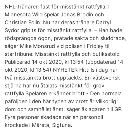
NHL-tränaren fast för misstänkt rattfylla. I
Minnesota Wild spelar Jonas Brodin och
Christian Folin. Nu har deras tränare Darryl
Sydor gripits för misstänkt rattfylla. – Han hade
rödsprängda ögon, pratade sakta och sluddrade,
säger Mike Monsrud vid polisen i Fridley till
startribune. Misstänkt rattfylla och butiksstöld
Publicerad 14 okt 2020, kl 13:54 (uppdaterad 14
okt 2020, kl 13:54) NYHETER Hittills i dag har
två misstänkta brott upptäckts. En västsvensk
stjärna har nu åtalats misstänkt för grov
rattfylla.Spelaren erkänner brott.- Den normala
påföljden i den här typen av brott är villkorlig
dom och samhällstjänst, säger åklagaren till GP.
Fyra personer skadade när en personbil
krockade i Märsta, Sigtuna.