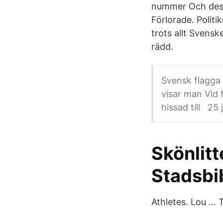
nummer Och dessu
Förlorade. Polit
trots allt Svensk
rädd.
Svensk flagga 
visar man Vid 
hissad till 25
Skönlitt
Stadsbi
Athletes. Lou … T