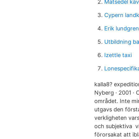
Matsedel käv
Cypern land
Erik lundgren
Utbildning b
Izettle taxi
Lonespecifik
kalla8? expeditio
Nyberg · 2001 · 
området. Inte min
utgavs den första
verkligheten vars
och subjektiva vi
förorsakat att ib