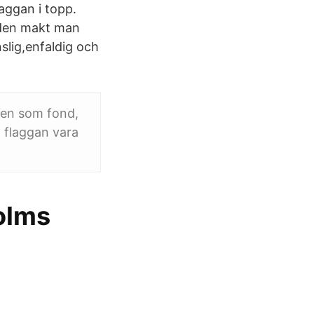
aggan i topp.
t den makt man
slig,enfaldig och
mlen som fond,
l flaggan vara
holms