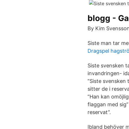
blogg - G
By Kim Svensson
Siste man tar med
Dragspel hagströ
Siste svensken ta
invandringen- id
”Siste svensken 
sitter de i reser
”Han kan omöjlig
flaggan med sig” 
reservat”.
Ibland behöver m