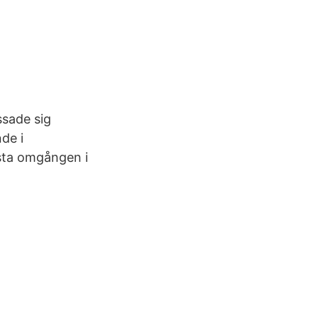
ssade sig
de i
rsta omgången i