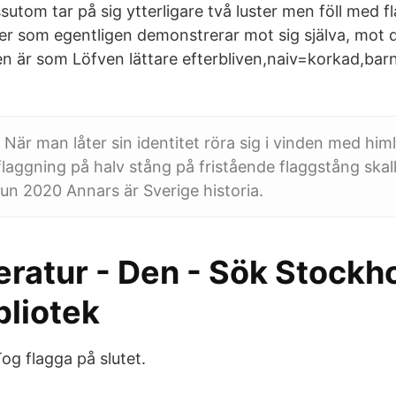
tom tar på sig ytterligare två luster men föll med fl
iker som egentligen demonstrerar mot sig själva, mo
en är som Löfven lättare efterbliven,naiv=korkad,barn
När man låter sin identitet röra sig i vinden med hi
flaggning på halv stång på fristående flaggstång skal
 jun 2020 Annars är Sverige historia.
eratur - Den - Sök Stock
bliotek
og flagga på slutet.