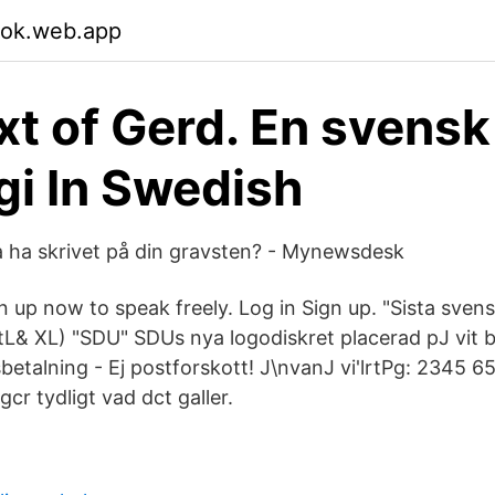
sok.web.app
ext of Gerd. En svensk
gi In Swedish
lja ha skrivet på din gravsten? - Mynewsdesk
 up now to speak freely. Log in Sign up. "Sista sven
tL& XL) "SDU" SDUs nya logodiskret placerad pJ vit 
etalning - Ej postforskott! J\nvanJ vi'lrtPg: 2345 65
r tydligt vad dct galler.