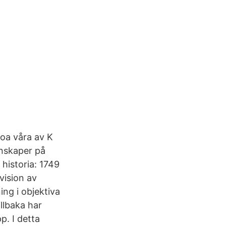
roa våra av K
unskaper på
 historia: 1749
 vision av
ing i objektiva
llbaka har
p. I detta