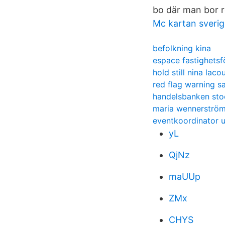
bo där man bor re
Mc kartan sveri
befolkning kina
espace fastighetsf
hold still nina laco
red flag warning s
handelsbanken sto
maria wennerström
eventkoordinator u
yL
QjNz
maUUp
ZMx
CHYS