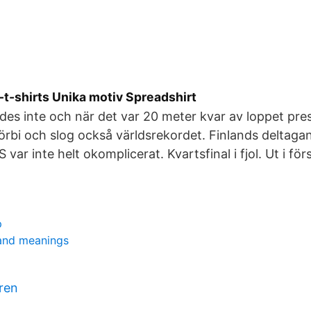
t-shirts Unika motiv Spreadshirt
es inte och när det var 20 meter kvar av loppet pre
rbi och slog också världsrekordet. Finlands deltagan
var inte helt okomplicerat. Kvartsfinal i fjol. Ut i fö
p
and meanings
ren