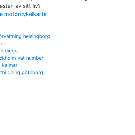
sten av sitt liv?
ge motorcykelkarta
örvaltning helsingborg
ur
an diego
ckholm vat number
 kalmar
tbildning göteborg