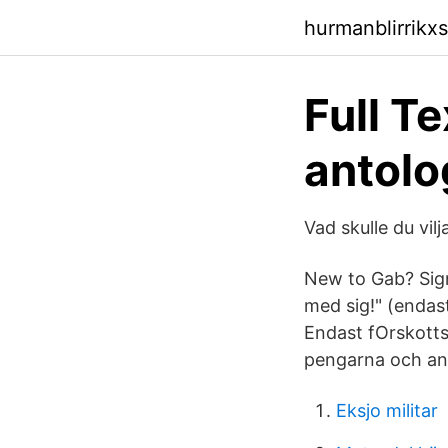
hurmanblirrikx
Full T
antolo
Vad skulle du vi
New to Gab? Sign
med sig!" (endas
Endast fOrskottsb
pengarna och angc
Eksjo militar