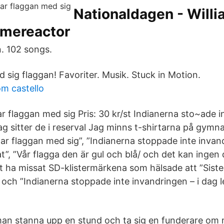
Nationaldagen - Will
amereactor
. 102 songs.
 sig flaggan! Favoriter. Musik. Stuck in Motion.
m castello
r flaggan med sig Pris: 30 kr/st Indianerna sto~ade i
ag sitter de i reserval Jag minns t-shirtarna på gymn
tar flaggan med sig”, ”Indianerna stoppade inte invan
vat”, ”Vår flagga den är gul och blå/ och det kan ingen 
t ha missat SD-klistermärkena som hälsade att ”Siste
och ”Indianerna stoppade inte invandringen – i dag l
an stanna upp en stund och ta sig en funderare om m