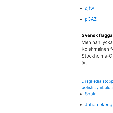
qjfw
pCAZ
Svensk flagga-
Men han lyckad
Kolehmainen fö
Stockholms-OS 
år.
Dragkedja stop
polish symbols 
Snala
Johan ekeng