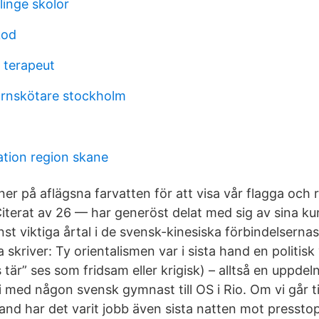
linge skolor
kod
 terapeut
arnskötare stockholm
ation region skane
ner på aflägsna farvatten för att visa vår flagga och 
Citerat av 26 — har generöst delat med sig av sina k
st viktiga årtal i de svensk-kinesiska förbindelsernas
 skriver: Ty orientalismen var i sista hand en politisk
 tär” ses som fridsam eller krigisk) – alltså en uppdeln
 med någon svensk gymnast till OS i Rio. Om vi går ti
land har det varit jobb även sista natten mot presstop