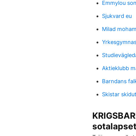
Emmylou so
Sjukvard eu
Milad moham
Yrkesgymnasi
Studievägled
Aktieklubb 
Barndans fal
Skistar skid
KRIGSBAR
sotalapset