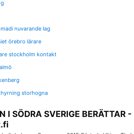
ng
madi nuvarande lag
et örebro lärare
are stockholm kontakt
malmö
kenberg
uthyrning storhogna
N I SÖDRA SVERIGE BERÄTTAR -
.fi