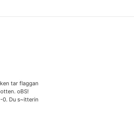
sken tar flaggan
botten. oBS!
-0. Du s~itterin