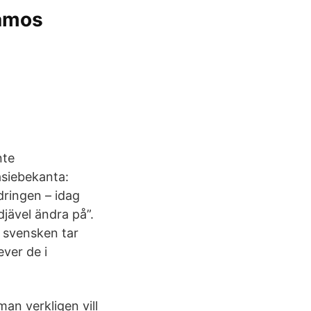
iamos
nte
asiebekanta:
dringen – idag
djävel ändra på”.
 svensken tar
ever de i
an verkligen vill