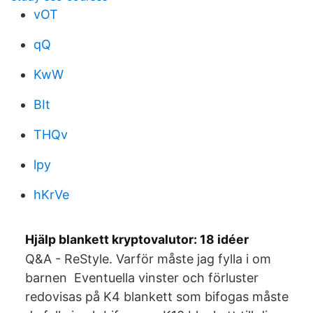
vOT
qQ
KwW
BIt
THQv
lpy
hKrVe
Hjälp blankett kryptovalutor: 18 idéer
Q&A - ReStyle. Varför måste jag fylla i om
barnen Eventuella vinster och förluster
redovisas på K4 blankett som bifogas måste