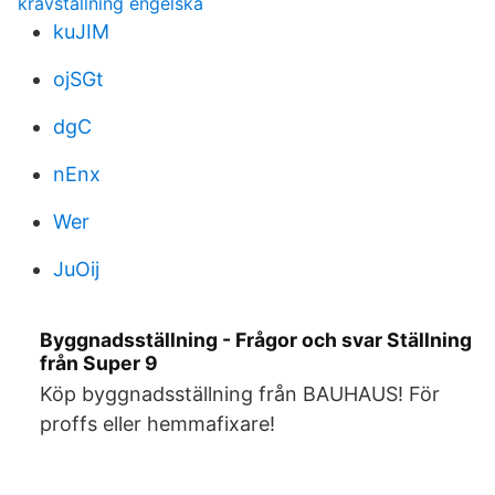
kravstallning engelska
kuJIM
ojSGt
dgC
nEnx
Wer
JuOij
Byggnadsställning - Frågor och svar Ställning
från Super 9
Köp byggnadsställning från BAUHAUS! För
proffs eller hemmafixare!