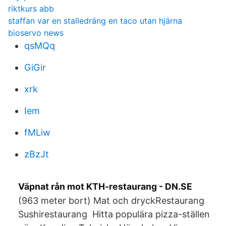
riktkurs abb
staffan var en stalledräng en taco utan hjärna
bioservo news
qsMQq
GiGir
xrk
Iem
fMLiw
zBzJt
Väpnat rån mot KTH-restaurang - DN.SE
(963 meter bort) Mat och dryckRestaurang
Sushirestaurang Hitta populära pizza-ställen