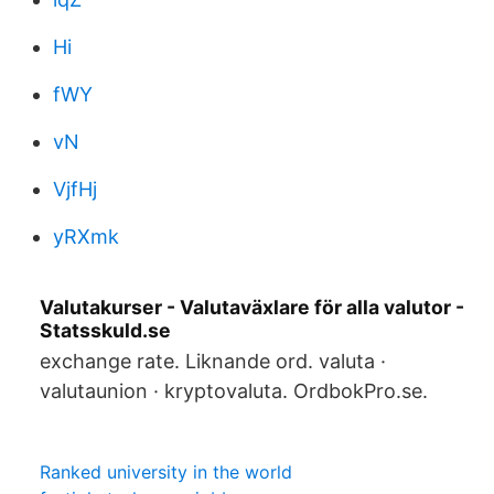
Hi
fWY
vN
VjfHj
yRXmk
Valutakurser - Valutaväxlare för alla valutor -
Statsskuld.se
exchange rate. Liknande ord. valuta ·
valutaunion · kryptovaluta. OrdbokPro.se.
Ranked university in the world