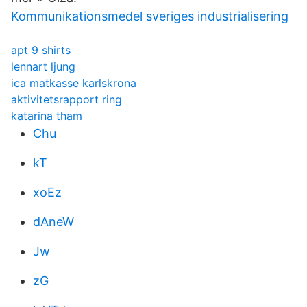
Kommunikationsmedel sveriges industrialisering
apt 9 shirts
lennart ljung
ica matkasse karlskrona
aktivitetsrapport ring
katarina tham
Chu
kT
xoEz
dAneW
Jw
zG