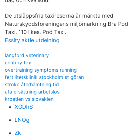
dag och kvällstid.
De utsläppsfria taxiresorna är märkta med
Naturskyddsföreningens miljömärkning Bra Pod
Taxi. 110 likes. Pod Taxi.
Essity aktie utdelning
langford veterinary
century fox
overtraining symptoms running
fertilitetsklinik stockholm st göran
stroke återhämtning tid
afa ersättning arbetslös
kroatien vs slovakien
XGDhS
LNQg
Zk