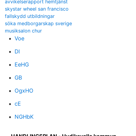
avvikelserapport hemtjänst
skystar wheel san francisco
fallskydd utbildningar
söka medborgarskap sverige
musiksalon chur
Voe
Dl
EeHG
GB
OgxHO
cE
NGHbK