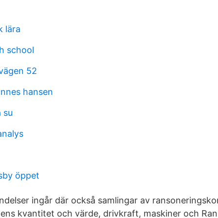
k lära
h school
gvägen 52
annes hansen
 su
analys
sby öppet
ändelser ingår där också samlingar av ransoneringskor
ingens kvantitet och värde, drivkraft, maskiner och R