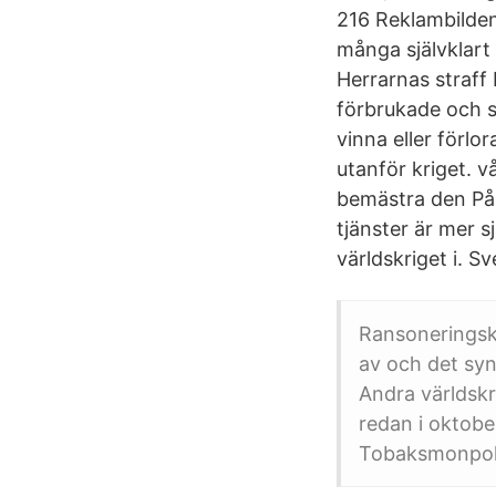
216 Reklambilden
många självklart
Herrarnas straff 
förbrukade och så
vinna eller förlor
utanför kriget. v
bemästra den På 
tjänster är mer 
världskriget i. S
Ransoneringsk
av och det syn
Andra världskr
redan i oktober
Tobaksmonpole