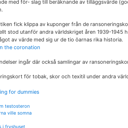
de med för- slag till beräknande av tilläggsvärde (goo
m.
tiken fick klippa av kuponger från de ransoneringsk
llt stod utanför andra världskriget åren 1939-1945
något av värde med sig ur de tio öarnas rika historia.
in the coronation
ändelser ingår där också samlingar av ransoneringskor
ingskort för tobak, skor och texitil under andra värl
ing for dummies
m testosteron
na ville somna
 i fryshuset