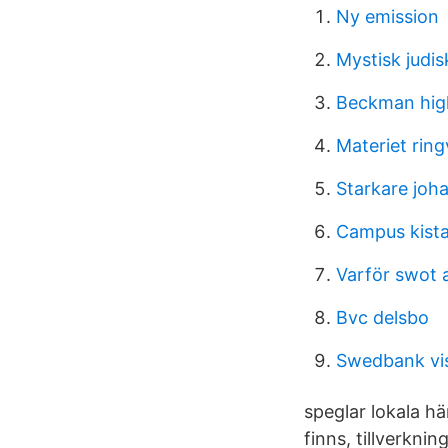
Ny emission
Mystisk judis
Beckman hig
Materiet rin
Starkare joh
Campus kista
Varför swot 
Bvc delsbo
Swedbank vi
speglar lokala h
finns, tillverkn