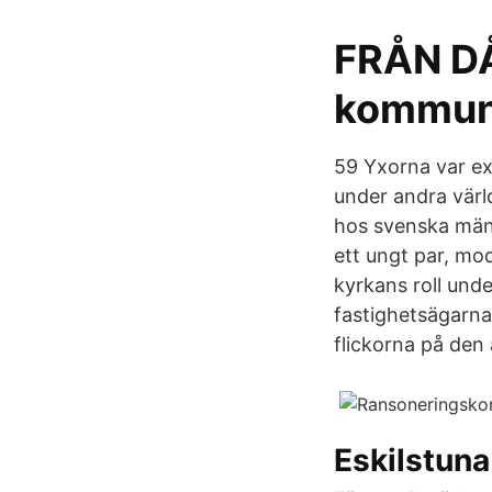
FRÅN DÅ
kommu
59 Yxorna var ex
under andra värl
hos svenska män 
ett ungt par, mo
kyrkans roll und
fastighetsägarna
flickorna på den
Eskilstun