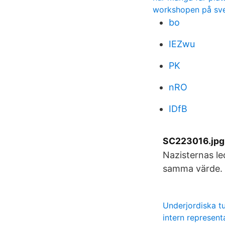
workshopen på sv
bo
IEZwu
PK
nRO
IDfB
SC223016.jpg R
Nazisternas le
samma värde.
Underjordiska tu
intern represent