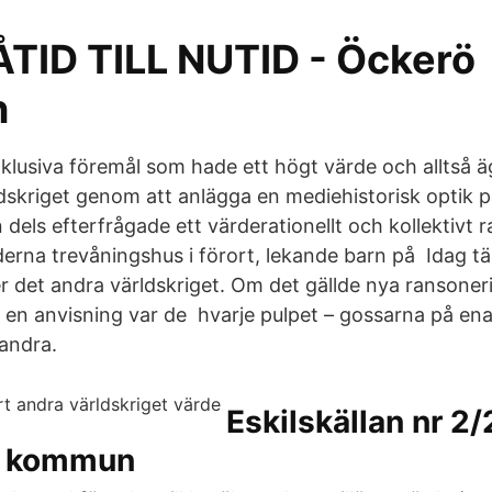
TID TILL NUTID - Öckerö
n
klusiva föremål som hade ett högt värde och alltså 
dskriget genom att anlägga en mediehistorisk optik 
dels efterfrågade ett värderationellt och kollektivt 
derna trevåningshus i förort, lekande barn på Idag t
er det andra världskriget. Om det gällde nya ransoner
 en anvisning var de hvarje pulpet – gossarna på en
 andra.
Eskilskällan nr 2
a kommun