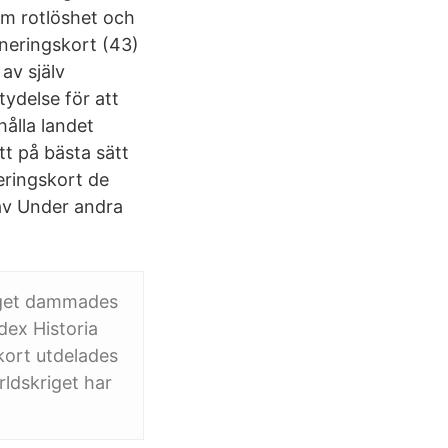
om rotlöshet och
neringskort (43)
av själv
tydelse för att
hålla landet
tt på bästa sätt
eringskort de
av Under andra
iget dammades
dex Historia
kort utdelades
rldskriget har