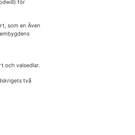
dwill) för
ort, som en Även
 hembygdens
t och valsedlar.
dskrigets två