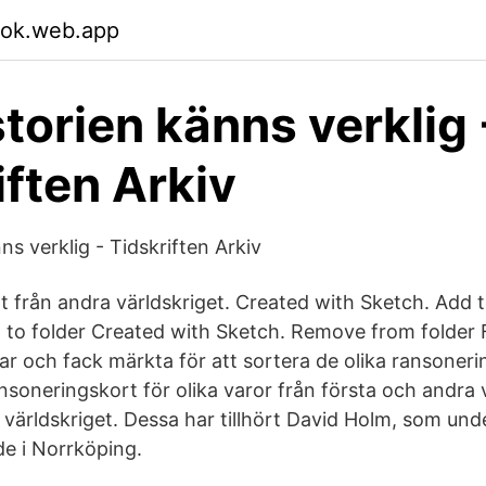
sok.web.app
storien känns verklig 
iften Arkiv
ns verklig - Tidskriften Arkiv
 från andra världskriget. Created with Sketch. Add t
 to folder Created with Sketch. Remove from folder 
ikar och fack märkta för att sortera de olika ransoneri
ansoneringskort för olika varor från första och andra
 världskriget. Dessa har tillhört David Holm, som und
de i Norrköping.