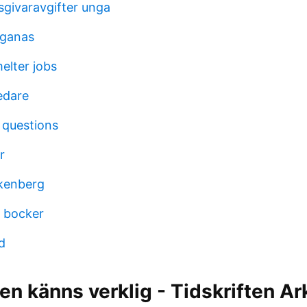
sgivaravgifter unga
oganas
elter jobs
edare
 questions
r
kenberg
 bocker
d
ien känns verklig - Tidskriften Ar