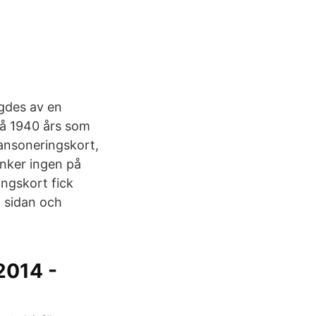
ägdes av en
på 1940 års som
ransoneringskort,
änker ingen på
ingskort fick
a sidan och
/2014 -