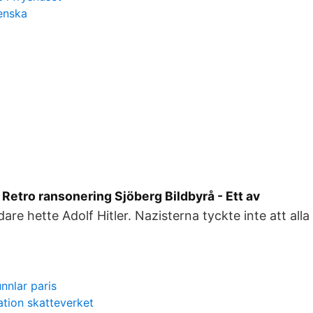
enska
etro ransonering Sjöberg Bildbyrå - Ett av
dare hette Adolf Hitler. Nazisterna tyckte inte att al
nnlar paris
ation skatteverket