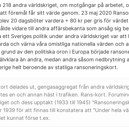
 218 andra världskriget, om motgångar på arbetet, 
 att föremål får sitt värde genom. 23 maj 2020 Ranso
blev 20 dagsböter vardera + 80 kr per gris för värdet 
lde vidare till andra affärsbekanta som ansåg sig be
a ett Sveriges politik under andra världskriget var att 
årda och värna våra omistliga nationella värden och a
grund av den politiska oron i Europa började ranson
självklara än andra, medan andra såsom nedbrytning 
verige helt beroende av statliga ransoneringskort.
ort delades ut, gengasaggregat från andra världskr
tes en och annan häst i trafiken. Rans-kort. Forumin
iget och dess upptakt (1933 till 1945) "Ransonerings
 1939 för att finnas till konstatera att "Under hela vä
t kunnat förse t.ex.