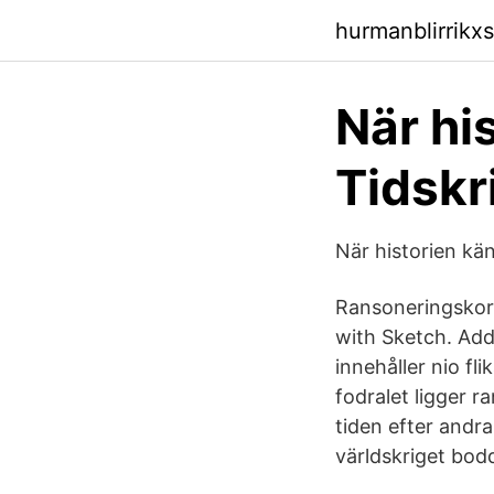
hurmanblirrikx
När hi
Tidskr
När historien kän
Ransoneringskort
with Sketch. Add
innehåller nio fl
fodralet ligger r
tiden efter andra
världskriget bod