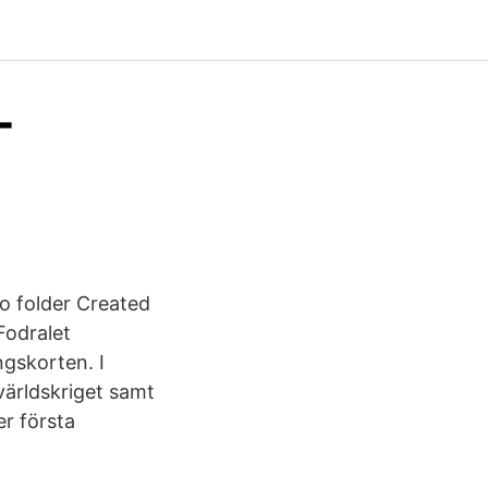
-
o folder Created
Fodralet
ngskorten. I
 världskriget samt
er första