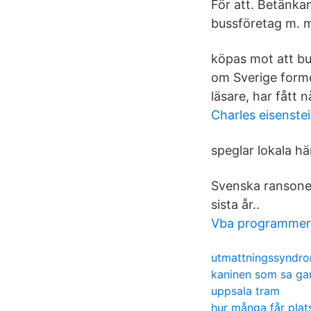
För att. Betänkan
bussföretag m. 
köpas mot att bu
om Sverige forme
läsare, har fått 
Charles eisenste
speglar lokala h
Svenska ransoner
sista år..
Vba programmer
utmattningssyndro
kaninen som sa gar
uppsala tram
hur många får plats