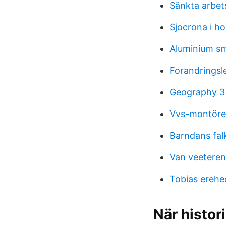
Sänkta arbet
Sjocrona i h
Aluminium sm
Forandringsl
Geography 3
Vvs-montöre
Barndans fal
Van veeteren
Tobias erehe
När histor