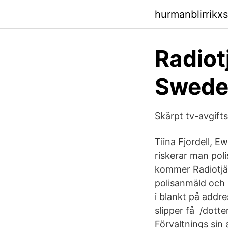
hurmanblirrikx
Radiot
Swede
Skärpt tv-avgifts
Tiina Fjordell, 
riskerar man pol
kommer Radiotjänst
polisanmäld och b
i blankt på addr
slipper få /dott
Förvaltnings sin 