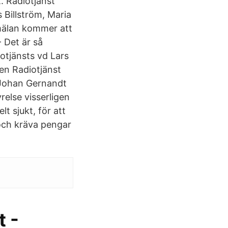
. Radiotjänst
 Billström, Maria
nmälan kommer att
 Det är så
iotjänsts vd Lars
men Radiotjänst
e Johan Gernandt
relse visserligen
lt sjukt, för att
k och kräva pengar
t -