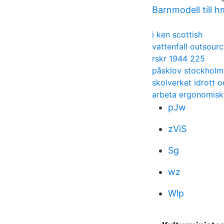
Barnmodell till h
i ken scottish
vattenfall outsourc
rskr 1944 225
påsklov stockholm
skolverket idrott o
arbeta ergonomiskt
pJw
zViS
Sg
wz
Wlp