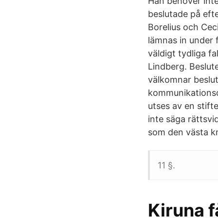
Han behöver inte 
beslutade på eft
Borelius och Cec
lämnas in under f
väldigt tydliga f
Lindberg. Beslute
välkomnar beslute
kommunikationsche
utses av en stift
inte säga rättsvi
som den västa k
11 §.
Kiruna f