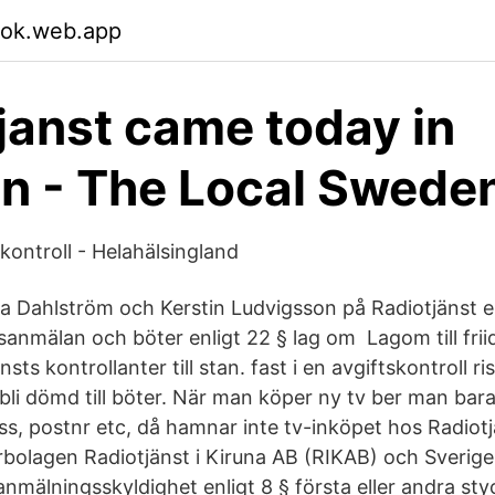
sok.web.app
janst came today in
n - The Local Swede
kontroll - Helahälsingland
Ewa Dahlström och Kerstin Ludvigsson på Radiotjänst 
isanmälan och böter enligt 22 § lag om Lagom till fri
s kontrollanter till stan. fast i en avgiftskontroll ris
li dömd till böter. När man köper ny tv ber man bara 
ess, postnr etc, då hamnar inte tv-inköpet hos Radiot
erbolagen Radiotjänst i Kiruna AB (RIKAB) och Sverige
anmälningsskyldighet enligt 8 § första eller andra sty