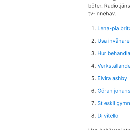
böter. Radiotjäns
tv-innehav.
Lena-pia bri
Usa invånare
Hur behandl
Verkställand
Elvira ashby
Göran johans
St eskil gymn
Di vitello