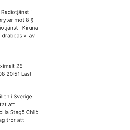
Radiotjänst i
bryter mot 8 §
iotjänst i Kiruna
t drabbas vi av
aximalt 25
08 20:51 Läst
llen i Sverige
tat att
ilia Stegö Chilò
g tror att