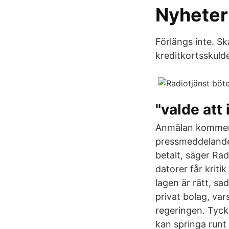
Nyheter
Förlängs inte. Sk
kreditkortsskulde
"valde att 
Anmälan kommer a
pressmeddelande. 
betalt, säger Rad
datorer får kriti
lagen är rätt, s
privat bolag, vars
regeringen. Tycker
kan springa runt