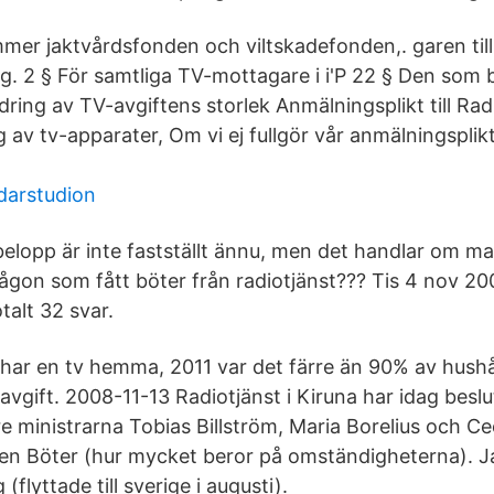
mer jaktvårdsfonden och viltskadefonden,. garen till 
ag. 2 § För samtliga TV-mottagare i i'P 22 § Den som 
ndring av TV-avgiftens storlek Anmälningsplikt till Rad
g av tv-apparater, Om vi ej fullgör vår anmälningsplik
darstudion
belopp är inte fastställt ännu, men det handlar om m
någon som fått böter från radiotjänst??? Tis 4 nov 20
alt 32 svar.
re har en tv hemma, 2011 var det färre än 90% av hushå
vgift. 2008-11-13 Radiotjänst i Kiruna har idag beslu
e ministrarna Tobias Billström, Maria Borelius och Cec
gen Böter (hur mycket beror på omständigheterna). Ja
 (flyttade till sverige i augusti).