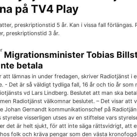
na på TV4 Play
atter, preskriptionstid 5 år. Kan i vissa fall förlängas
r, preskriptionstid 3 år.
Migrationsminister Tobias Bills
inte betala
tt lämnas in under fredagen, skriver Radiotjänst i e
- Det är så väldigt tydliga fall, 16 år och tio år som
iotjänsts vd Lars Lindberg. Beslutet att man ska betal
k men Radiotjänst välkomnar beslutet. – Det visar att 
ade Johan Gernandt kommunikationschef på Radiotjänst
 styrelse visserligen utses av en stiftelse vars styrels
 det är helt sjukt, för att inte säga rättsvidrigt, att 
 hos folk och kräva pengar som den västa kronofogd