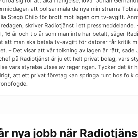
oroa sig för att åka i fängelse, lovar Johan Gernandt
ermiddagen att polisanmäla de nya ministrarna Tobias
ilia Stegö Chilò för brott mot lagen om tv-avgift. A
redagen, skriver Radiotjänst i ett pressmeddelande. -
all, 16 år och tio år som man inte har betalt, säger Rad
t att man ska betala tv-avgift för datorer får kritik 
t. – Det visar att vår tolkning av lagen är rätt, sad
f på Radiotjänst är ju ett helt privat bolag, vars sty
else vars styrelse utses av regeringen. Tycker det är he
drigt, att ett privat företag kan springa runt hos fol
ronofogde.
år nya jobb när Radiotjäns