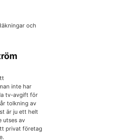
. Räkningar och
tröm
tt
 man inte har
a tv-avgift för
vår tolkning av
 är ju ett helt
e utses av
ett privat företag
e.