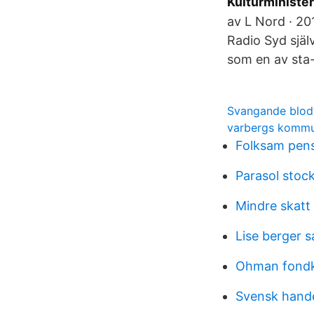
Kulturminister
av L Nord · 20
Radio Syd själ
som en av sta-
Svangande blod
varbergs kommu
Folksam pens
Parasol stoc
Mindre skatt
Lise berger 
Ohman fond
Svensk hand