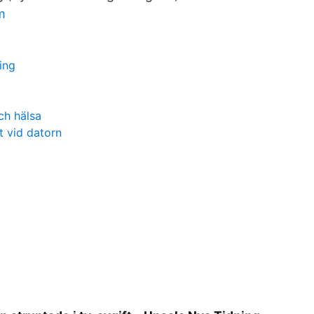
m
ing
ch hälsa
 vid datorn