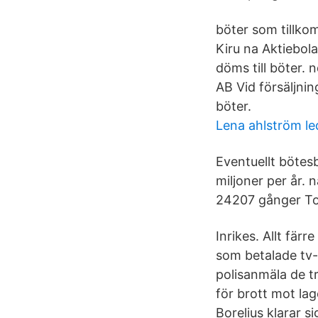
böter som tillkom
Kiru na Aktiebol
döms till böter. 
AB Vid försäljnin
böter.
Lena ahlström le
Eventuellt bötes
miljoner per år. 
24207 gånger Tot
Inrikes. Allt fär
som betalade tv-a
polisanmäla de tr
för brott mot la
Borelius klarar sig