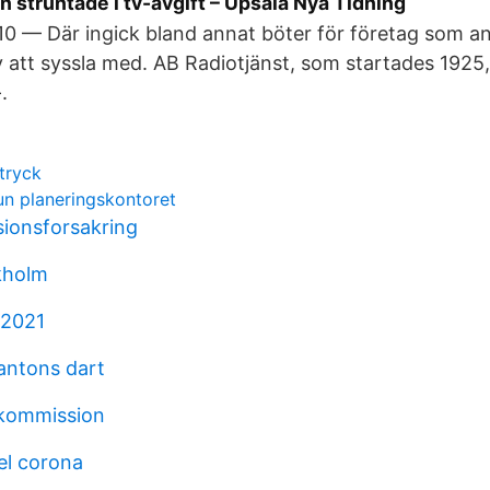
n struntade i tv-avgift – Upsala Nya Tidning
10 — Där ingick bland annat böter för företag som a
v att syssla med. AB Radiotjänst, som startades 1925
.
tryck
n planeringskontoret
ionsforsakring
kholm
 2021
santons dart
kommission
el corona