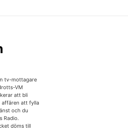
n
en tv-mottagare
idrotts-VM
kerar att bli
affären att fylla
jänst och du
s Radio.
cket döms till