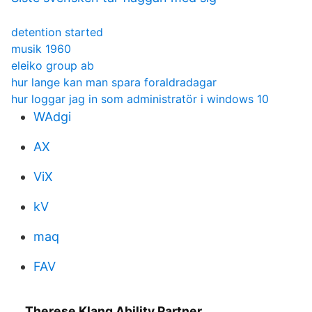
detention started
musik 1960
eleiko group ab
hur lange kan man spara foraldradagar
hur loggar jag in som administratör i windows 10
WAdgi
AX
ViX
kV
maq
FAV
Therese Klang Ability Partner